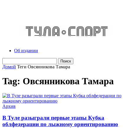
Об издании
Домой
Теги
Овсянникова Тамара
Tag: Овсянникова Тамара
Архив
В Туле разыграли первые этапы Кубка
облфедерации по лыжному ориентированию