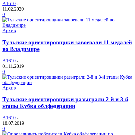
A1610
-
11.02.2020
0
Архив
Тульские ориентировщики завоевали 11 медалей
во Владимире
A1610
-
01.11.2019
0
Архив
Тульские ориентировщики разыграли 2-й и 3-й
этапы Кубка облфедерации
A1610
-
18.07.2019
0