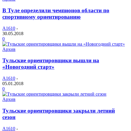
В Туле определили чемпионов области по
спортивному ориентированию
A1610
-
30.05.2018
0
Архив
Тульские ориентировщики вышли на
«Новогодний старт»
A1610
-
05.01.2018
0
Архив
Тульские ориентировщики закрыли летний
сезон
A1610
-