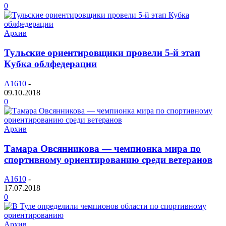
0
Архив
Тульские ориентировщики провели 5-й этап
Кубка облфедерации
A1610
-
09.10.2018
0
Архив
Тамара Овсянникова — чемпионка мира по
спортивному ориентированию среди ветеранов
A1610
-
17.07.2018
0
Архив