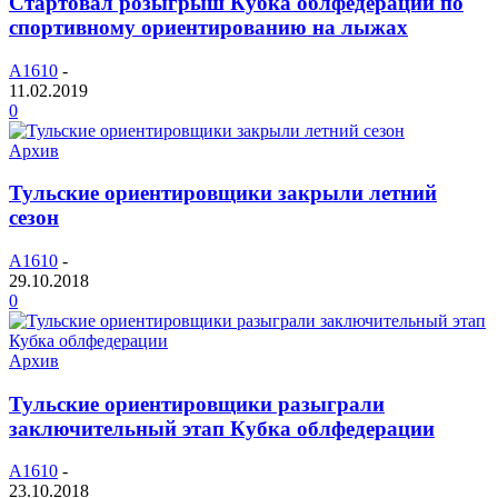
Стартовал розыгрыш Кубка облфедерации по
спортивному ориентированию на лыжах
A1610
-
11.02.2019
0
Архив
Тульские ориентировщики закрыли летний
сезон
A1610
-
29.10.2018
0
Архив
Тульские ориентировщики разыграли
заключительный этап Кубка облфедерации
A1610
-
23.10.2018