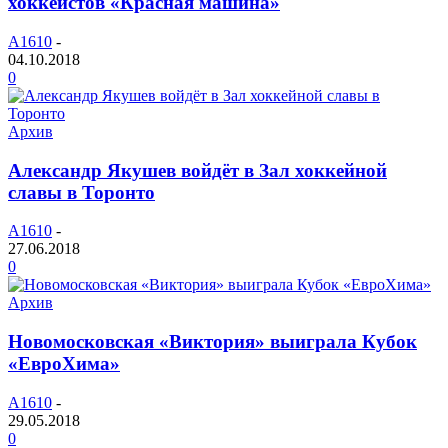
хоккеистов «Красная машина»
A1610
-
04.10.2018
0
Архив
Александр Якушев войдёт в Зал хоккейной
славы в Торонто
A1610
-
27.06.2018
0
Архив
Новомосковская «Виктория» выиграла Кубок
«ЕвроХима»
A1610
-
29.05.2018
0