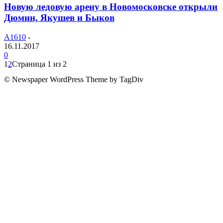
Новую ледовую арену в Новомосковске открыли
Дюмин, Якушев и Быков
A1610
-
16.11.2017
0
1
2
Страница 1 из 2
© Newspaper WordPress Theme by TagDiv