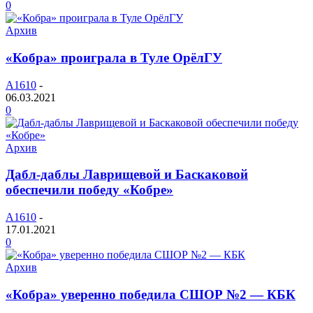
0
Архив
«Кобра» проиграла в Туле ОрёлГУ
A1610
-
06.03.2021
0
Архив
Дабл-даблы Лаврищевой и Баскаковой
обеспечили победу «Кобре»
A1610
-
17.01.2021
0
Архив
«Кобра» уверенно победила СШОР №2 — КБК