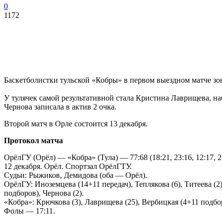
0
1172
Баскетболистки тульской «Кобры» в первом выездном матче з
У тулячек самой результативной стала Кристина Лаврищева, на
Чернова записала в актив 2 очка.
Второй матч в Орле состоится 13 декабря.
Протокол матча
ОрёлГУ (Орёл) — «Кобра» (Тула) — 77:68 (18:21, 23:16, 12:17, 2
12 декабря. Орёл. Спортзал ОрёлГТУ.
Судьи: Рыжиков, Демидова (оба — Орёл).
ОрёлГУ: Иноземцева (14+11 передач), Теплякова (6), Титеева (2
подборов), Чернова (2).
«Кобра»: Крючкова (3), Лаврищева (25), Вербицкая (4+11 подбо
Фолы — 17:11.