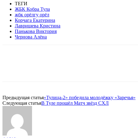
ТЕГИ
ЖБК Кобра Тула
жбк орёлгу орёл
Корчага Екатерина
Лаврищева Кристина
Панькова Виктория
Чернова Алёна
Предыдущая статья
«Тулица-2» победила молодёжку «Заречья»
Следующая статья
В Туле прошёл Матч звёзд СХЛ