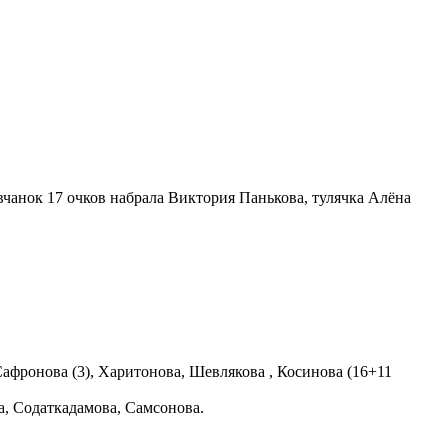
вчанок 17 очков набрала Виктория Панькова, тулячка Алёна
, Сафронова (3), Харитонова, Шевлякова , Косинова (16+11
на, Содаткадамова, Самсонова.