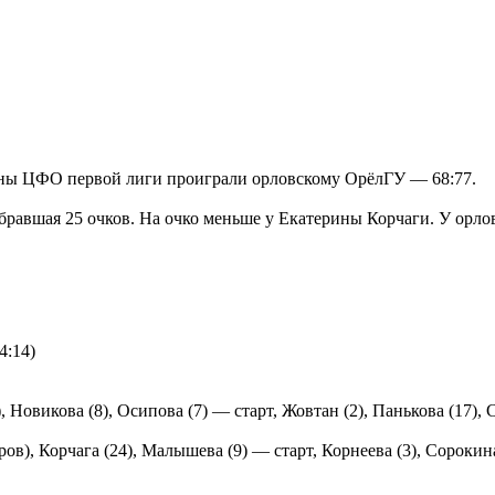
оны ЦФО первой лиги проиграли орловскому ОрёлГУ — 68:77.
бравшая 25 очков. На очко меньше у Екатерины Корчаги. У орло
4:14)
), Новикова (8), Осипова (7) — старт, Жовтан (2), Панькова (17)
ров), Корчага (24), Малышева (9) — старт, Корнеева (3), Сороки