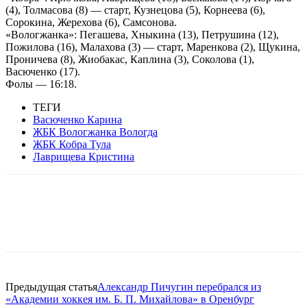
(4), Толмасова (8) — старт, Кузнецова (5), Корнеева (6),
Сорокина, Жерехова (6), Самсонова.
«Вологжанка»: Пегашева, Хныкина (13), Петрушина (12),
Пожилова (16), Малахова (3) — старт, Маренкова (2), Щукина,
Проничева (8), Жиобакас, Каплина (3), Соколова (1),
Васюченко (17).
Фолы — 16:18.
ТЕГИ
Васюченко Карина
ЖБК Вологжанка Вологда
ЖБК Кобра Тула
Лаврищева Кристина
Предыдущая статья
Александр Пичугин перебрался из
«Академии хоккея им. Б. П. Михайлова» в Оренбург