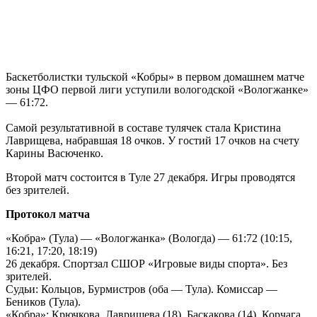
Баскетболистки тульской «Кобры» в первом домашнем матче
зоны ЦФО первой лиги уступили вологодской «Вологжанке»
— 61:72.
Самой результативной в составе тулячек стала Кристина
Лаврищева, набравшая 18 очков. У гостий 17 очков на счету
Карины Васюченко.
Второй матч состоится в Туле 27 декабря. Игры проводятся
без зрителей.
Протокол матча
«Кобра» (Тула) — «Вологжанка» (Вологда) — 61:72 (10:15,
16:21, 17:20, 18:19)
26 декабря. Спортзал СШОР «Игровые виды спорта». Без
зрителей.
Судьи: Кольцов, Бурмистров (оба — Тула). Комиссар —
Беников (Тула).
«Кобра»: Крючкова, Лаврищева (18), Баскакова (14), Корчага