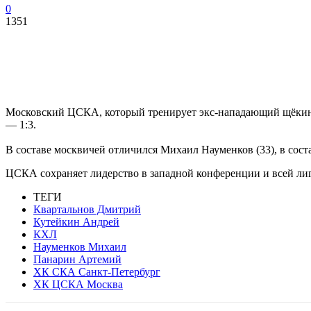
0
1351
Московский ЦСКА, который тренирует экс-нападающий щёкинс
— 1:3.
В составе москвичей отличился Михаил Науменков (33), в сост
ЦСКА сохраняет лидерство в западной конференции и всей лиги,
ТЕГИ
Квартальнов Дмитрий
Кутейкин Андрей
КХЛ
Науменков Михаил
Панарин Артемий
ХК СКА Санкт-Петербург
ХК ЦСКА Москва