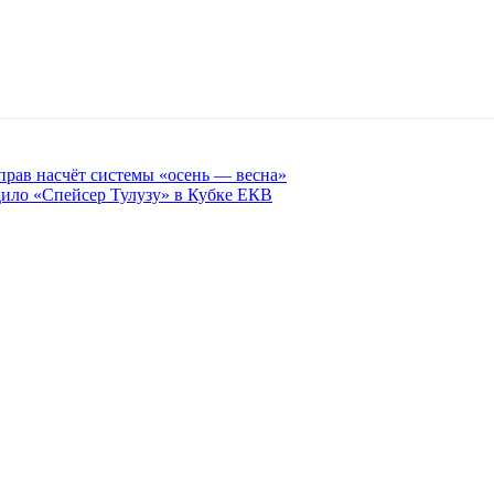
рав насчёт системы «осень — весна»
ило «Спейсер Тулузу» в Кубке ЕКВ