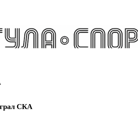
А
играл СКА