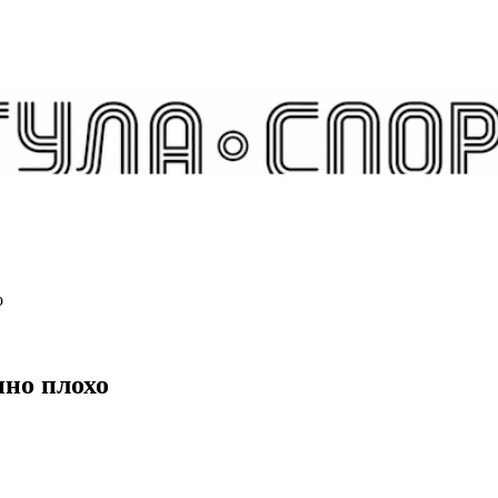
о
нно плохо