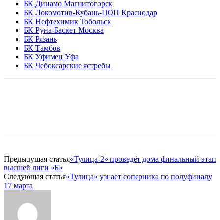
БК Динамо Магнитогорск
БК Локомотив-Кубань-ЦОП Краснодар
БК Нефтехимик Тобольск
БК Руна-Баскет Москва
БК Рязань
БК Тамбов
БК Уфимец Уфа
БК Чебоксарские ястребы
Предыдущая статья
«Тулица-2» проведёт дома финальный этап
высшей лиги «Б»
Следующая статья
«Тулица» узнает соперника по полуфиналу
17 марта