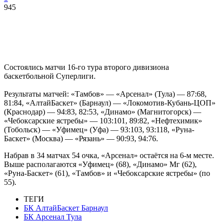
945
Состоялись матчи 16-го тура второго дивизиона
баскетбольной Суперлиги.
Результаты матчей: «Тамбов» — «Арсенал» (Тула) — 87:68,
81:84, «АлтайБаскет» (Барнаул) — «Локомотив-Кубань-ЦОП»
(Краснодар) — 94:83, 82:53, «Динамо» (Магнитогорск) —
«Чебоксарские ястребы» — 103:101, 89:82, «Нефтехимик»
(Тобольск) — «Уфимец» (Уфа) — 93:103, 93:118, «Руна-
Баскет» (Москва) — «Рязань» — 90:93, 94:76.
Набрав в 34 матчах 54 очка, «Арсенал» остаётся на 6-м месте.
Выше располагаются «Уфимец» (68), «Динамо» Мг (62),
«Руна-Баскет» (61), «Тамбов» и «Чебоксарские ястребы» (по
55).
ТЕГИ
БК АлтайБаскет Барнаул
БК Арсенал Тула