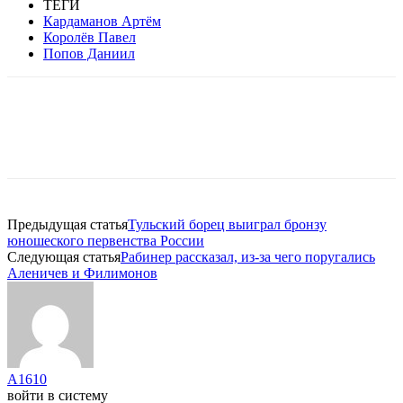
ТЕГИ
Кардаманов Артём
Королёв Павел
Попов Даниил
Предыдущая статья
Тульский борец выиграл бронзу
юношеского первенства России
Следующая статья
Рабинер рассказал, из-за чего поругались
Аленичев и Филимонов
A1610
войти в систему