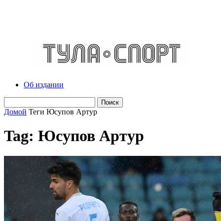
Об издании
Домой
Теги
Юсупов Артур
Tag: Юсупов Артур