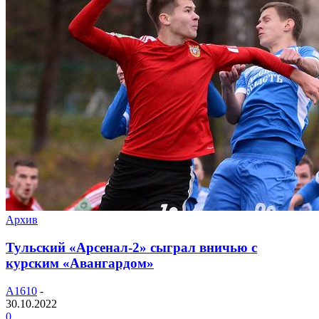
Архив
Тульский «Арсенал-2» сыграл вничью с
курским «Авангардом»
A1610
-
30.10.2022
0