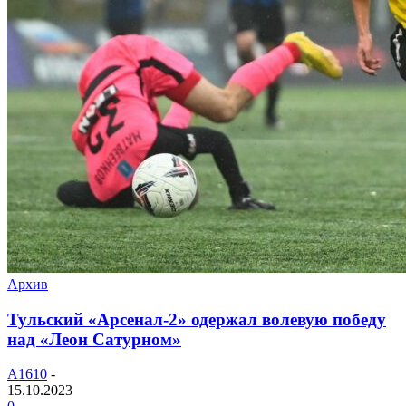
Архив
Тульский «Арсенал-2» одержал волевую победу
над «Леон Сатурном»
A1610
-
15.10.2023