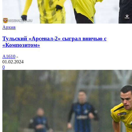
Архив
Тульский «Арсенал-2» сыграл вничью с
«Композитом»
A1610
-
01.02.2024
0