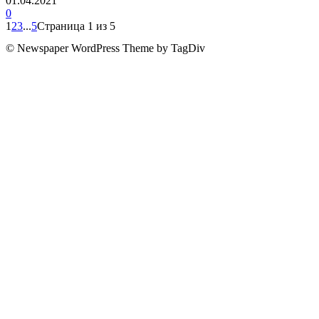
01.04.2021
0
1
2
3
...
5
Страница 1 из 5
© Newspaper WordPress Theme by TagDiv