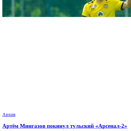
Архив
Артём Мингазов покинул тульский «Арсенал-2»