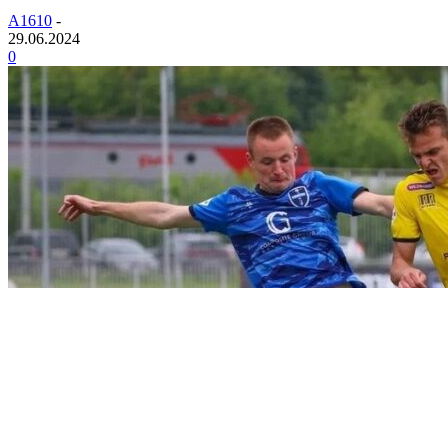
A1610
-
29.06.2024
0