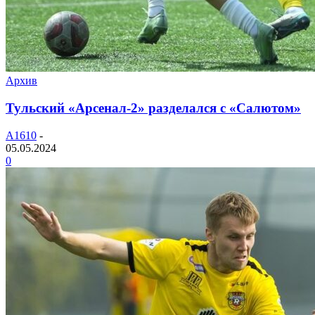
Архив
Тульский «Арсенал-2» разделался с «Салютом»
A1610
-
05.05.2024
0