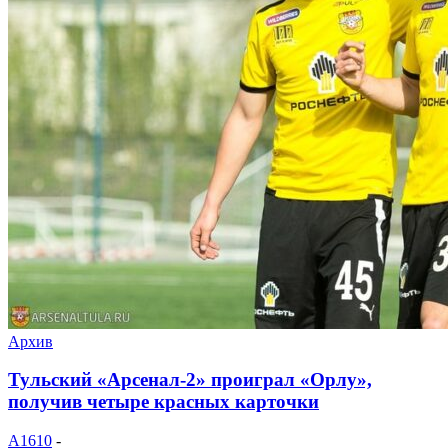
Архив
Тульский «Арсенал-2» проиграл «Орлу»,
получив четыре красных карточки
A1610
-