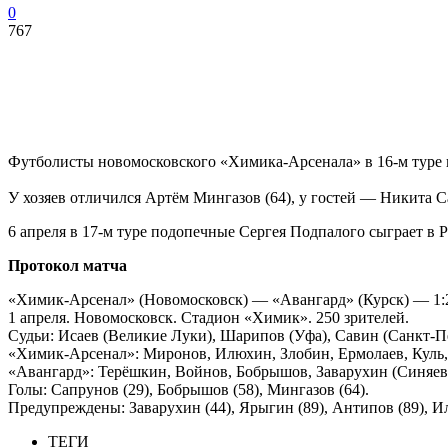
0
767
Футболисты новомосковского «Химика-Арсенала» в 16-м туре 
У хозяев отличился Артём Мингазов (64), у гостей — Никита С
6 апреля в 17-м туре подопечные Сергея Подпалого сыграет в Р
Протокол матча
«Химик-Арсенал» (Новомосковск) — «Авангард» (Курск) — 1:2
1 апреля. Новомосковск. Стадион «Химик». 250 зрителей.
Судьи: Исаев (Великие Луки), Шарипов (Уфа), Савин (Санкт-Пе
«Химик-Арсенал»: Миронов, Илюхин, Злобин, Ермолаев, Куль, М
«Авангард»: Терёшкин, Войнов, Бобрышов, Заварухин (Синяев, 
Голы: Сапрунов (29), Бобрышов (58), Мингазов (64).
Предупреждены: Заварухин (44), Ярыгин (89), Антипов (89), Ил
ТЕГИ