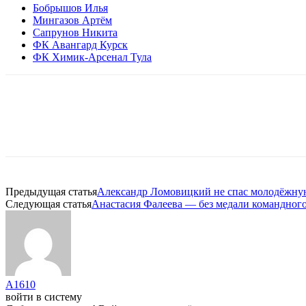
Бобрышов Илья
Мингазов Артём
Сапрунов Никита
ФК Авангард Курск
ФК Химик-Арсенал Тула
Предыдущая статья
Александр Ломовицкий не спас молодёжную
Следующая статья
Анастасия Фалеева — без медали командного
A1610
войти в систему