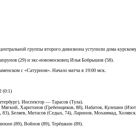
центральной группы второго дивизиона уступили дома курскому
апрунов (29) и экс-новомосковец Илья Бобрышов (58).
аменском с «Сатурном». Начало матча в 19:00 мск.
 (0:1)
тербург). Инспектор — Тарасов (Тула).
ягкий, Харитонов (Гребенщиков, 88), Набатов, Кулешин (Изотов
83), Беляев, Митасов (Седых, 74), Ларинов, Мохаммад, Холявск
юхин (89), Войнов (89), Терёшкин (89).