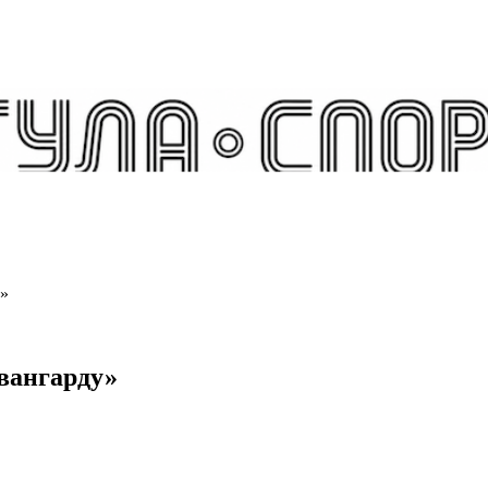
у»
вангарду»