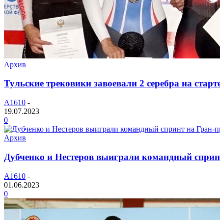
Архив
Тульские трековики завоевали 2 серебра на старт
A1610
-
19.07.2023
0
Архив
Дубченко и Нестеров выиграли командный сприн
A1610
-
01.06.2023
0