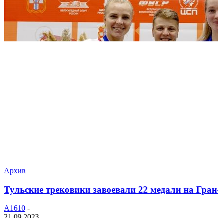
Архив
Тульские трековики завоевали 22 медали на Гра
A1610
-
21.09.2023