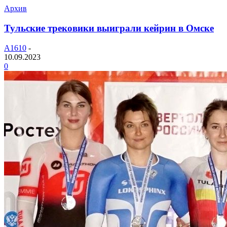
Архив
Тульские трековики выиграли кейрин в Омске
A1610
-
10.09.2023
0