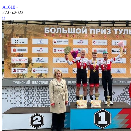
A1610
-
27.05.2023
0