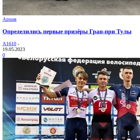
Архив
Определились первые призёры Гран-при Тулы
A1610
-
19.05.2023
0