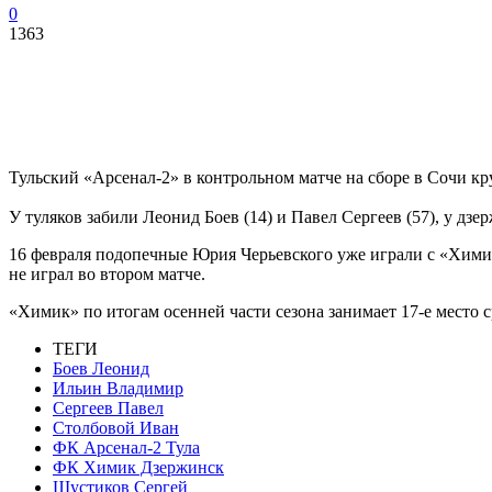
0
1363
Тульский «Арсенал-2» в контрольном матче на сборе в Сочи к
У туляков забили Леонид Боев (14) и Павел Сергеев (57), у дз
16 февраля подопечные Юрия Черьевского уже играли с «Хим
не играл во втором матче.
«Химик» по итогам осенней части сезона занимает 17-е место 
ТЕГИ
Боев Леонид
Ильин Владимир
Сергеев Павел
Столбовой Иван
ФК Арсенал-2 Тула
ФК Химик Дзержинск
Шустиков Сергей