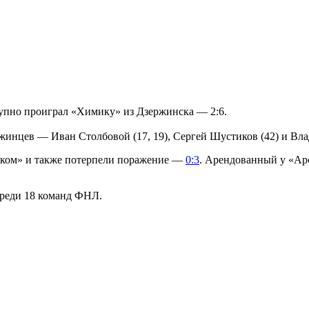
рупно проиграл «Химику» из Дзержинска — 2:6.
ержинцев — Иван Столбовой (17, 19), Сергей Шустиков (42) и Вла
иком» и также потерпели поражение —
0:3
. Арендованный у «Арс
среди 18 команд ФНЛ.