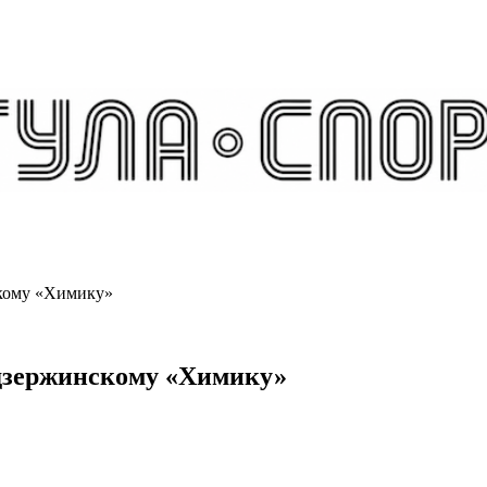
скому «Химику»
 дзержинскому «Химику»