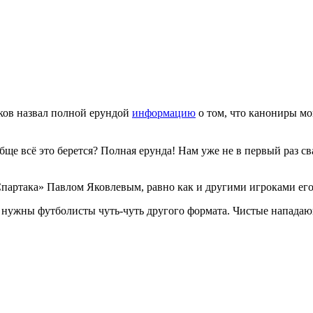
ков назвал полной ерундой
информацию
о том, что канониры мо
обще всё это берется? Полная ерунда! Нам уже не в первый раз с
Спартака» Павлом Яковлевым, равно как и другими игроками его
аки нужны футболисты чуть-чуть другого формата. Чистые напада