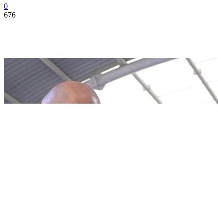
0
676