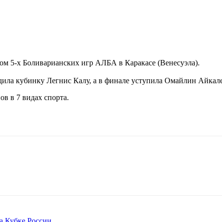
ом 5-х Боливарианских игр АЛБА в Каракасе (Венесуэла).
едила кубинку Легнис Калу, а в финале уступила Омайлин Айкал
в в 7 видах спорта.
а Кубке России