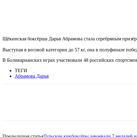
Щёкинская боксёрша Дарья Абрамова стала серебряным призёр
Выступая в весовой категории до 57 кг, она в полуфинале поб
В Боливарианских играх участвовали 48 российских спортсмено
ТЕГИ
Абрамова Дарья
Предыдущая статья
Тульские кикбоксёры завоевали 7 медалей н