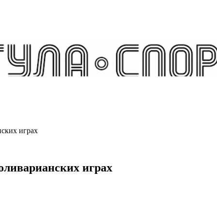
нских играх
Боливарианских играх