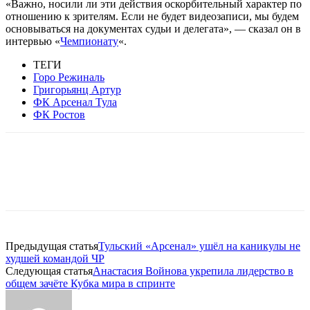
«Важно, носили ли эти действия оскорбительный характер по
отношению к зрителям. Если не будет видеозаписи, мы будем
основываться на документах судьи и делегата», — сказал он в
интервью «
Чемпионату
«.
ТЕГИ
Горо Режиналь
Григорьянц Артур
ФК Арсенал Тула
ФК Ростов
Предыдущая статья
Тульский «Арсенал» ушёл на каникулы не
худшей командой ЧР
Следующая статья
Анастасия Войнова укрепила лидерство в
общем зачёте Кубка мира в спринте