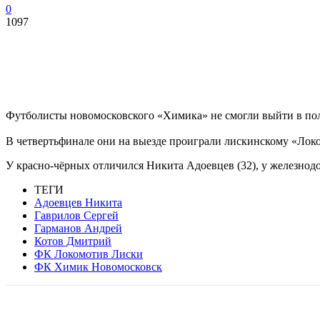
0
1097
Футболисты новомосковского «Химика» не смогли выйти в п
В четвертьфинале они на выезде проиграли лискинскому «Лок
У красно-чёрных отличился Никита Адоевцев (32), у железнодо
ТЕГИ
Адоевцев Никита
Гаврилов Сергей
Гарманов Андрей
Котов Дмитрий
ФК Локомотив Лиски
ФК Химик Новомосковск