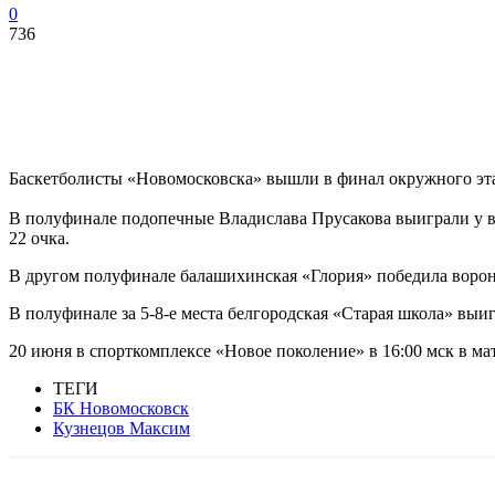
0
736
Баскетболисты «Новомосковска» вышли в финал окружного эта
В полуфинале подопечные Владислава Прусакова выиграли у в
22 очка.
В другом полуфинале балашихинская «Глория» победила воро
В полуфинале за 5-8-е места белгородская «Старая школа» выи
20 июня в спорткомплексе «Новое поколение» в 16:00 мск в мат
ТЕГИ
БК Новомосковск
Кузнецов Максим