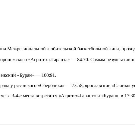
па Межрегиональной любительской баскетбольной лиги, проход
оронежского «Агротеха-Гаранта» — 84:70. Самым результативн
нежский «Буран» — 100:91.
грала у рязанского «Сбербанка» — 73:58, ярославские «Слоны» 
че за 3-4-е места встретятся «Агротех-Гарант» и «Буран», в 17: