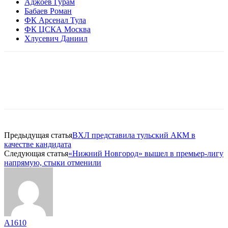
Аджоев Гурам
Бабаев Роман
ФК Арсенал Тула
ФК ЦСКА Москва
Хлусевич Даниил
Предыдущая статья
ВХЛ представила тульский АКМ в
качестве кандидата
Следующая статья
«Нижний Новгород» вышел в премьер-лигу
напрямую, стыки отменили
A1610