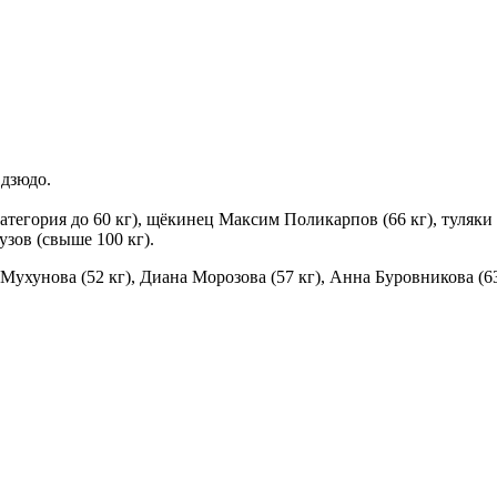
дзюдо.
егория до 60 кг), щёкинец Максим Поликарпов (66 кг), туляки Р
узов (свыше 100 кг).
хунова (52 кг), Диана Морозова (57 кг), Анна Буровникова (63 