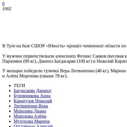
0
1062
В Туле на базе СШОР «Юность» прошёл чемпионат области по 
У мужчин первенствовали алексинец Феликс Сааков (весовая кат
Пархомин (90 кг), Даниил Багдасарян (100 кг) и Николай Карап
У женщин победили тулячки Вера Литвиненко (48 кг), Марина Му
и Алёна Морохова (свыше 78 кг).
ТЕГИ
Багдасарян Даниил
Буровникова Анна
Карапузов Николай
Литвиненко Вера
Морозова Диана
Морохова Алёна
Мухунова Марина
Отставных Алексей