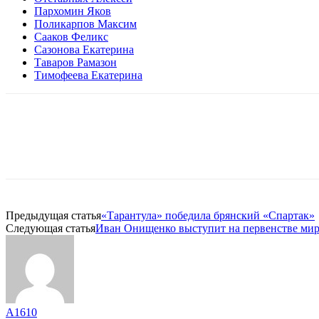
Пархомин Яков
Поликарпов Максим
Сааков Феликс
Сазонова Екатерина
Таваров Рамазон
Тимофеева Екатерина
Предыдущая статья
«Тарантула» победила брянский «Спартак»
Следующая статья
Иван Онищенко выступит на первенстве мир
A1610