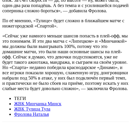
блок. За счёт скорости — да, по высоте — ну, может быть,
один-два раза попадёшь. А без темпа и с усилившейся подачей
соперника сложно бороться», — добавила Фролова.
По её мнению, «Тулице» будет сложно в ближайшем матче с
нижегородской «Спартой».
«Сейчас уже намного меньше шансов попасть в плей-офф, мы
это понимаем. И эти два матча с «Липецком» и «Минчанкой»
мы должны были выигрывать 100%, потому что это
домашние матчи, это были наши основные шансы на плей-
офф. Сейчас я думаю, что девочки подуспокоятся, уже не
будет такого ажиотажа, мандража, и сыграем на своём уровне.
Но «Спарта» недавно победила краснодарское «Динамо», и
все игроки показали хорошую, слаженную игру, доигровщики
набрали под 50% в атаке, у них был подключён первый темп,
и практически не было сбоев на приёме, поэтому искать у них
слабые места будет довольно сложно», — заключила Фролова.
ТЕГИ
ЖВК Минчанка Минск
ЖВК Тулица Тула
Фролова Наталья