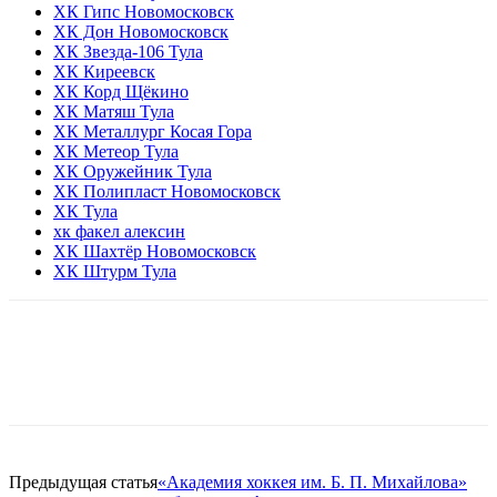
ХК Гипс Новомосковск
ХК Дон Новомосковск
ХК Звезда-106 Тула
ХК Киреевск
ХК Корд Щёкино
ХК Матяш Тула
ХК Металлург Косая Гора
ХК Метеор Тула
ХК Оружейник Тула
ХК Полипласт Новомосковск
ХК Тула
хк факел алексин
ХК Шахтёр Новомосковск
ХК Штурм Тула
Предыдущая статья
«Академия хоккея им. Б. П. Михайлова»