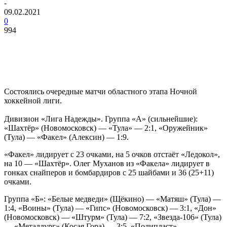
-
09.02.2021
0
994
Состоялись очередные матчи областного этапа Ночной
хоккейной лиги.
Дивизион «Лига Надежды». Группа «А» (сильнейшие):
«Шахтёр» (Новомосковск) — «Тула» — 2:1, «Оружейник»
(Тула) — «Факел» (Алексин) — 1:9.
«Факел» лидирует с 23 очками, на 5 очков отстаёт «Ледокол»,
на 10 — «Шахтёр». Олег Муханов из «Факела» лидирует в
гонках снайперов и бомбардиров с 25 шайбами и 36 (25+11)
очками.
Группа «Б»: «Белые медведи» (Щёкино) — «Матяш» (Тула) —
1:4, «Воины» (Тула) — «Гипс» (Новомосковск) — 3:1, «Дон»
(Новомосковск) — «Штурм» (Тула) — 7:2, «Звезда-106» (Тула)
— «Металлург» (Косая Гора) — 3:5, «Полипласт»