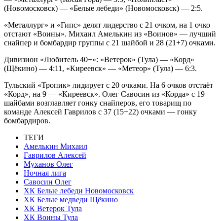
(Новомосковск) — «Белые лебеди» (Новомосковск) — 2:5.
«Металлург» и «Гипс» делят лидерство с 21 очком, на 1 очко
отстают «Воины». Михаил Амелькин из «Воинов» — лучший
снайпер и бомбардир группы с 21 шайбой и 28 (21+7) очками.
Дивизион «Любитель 40+»: «Ветерок» (Тула) — «Корд»
(Щёкино) — 4:11, «Киреевск» — «Метеор» (Тула) — 6:3.
Тульский «Тропик» лидирует с 20 очками. На 6 очков отстаёт
«Корд», на 9 — «Киреевск». Олег Савосин из «Корда» с 19
шайбами возглавляет гонку снайперов, его товарищ по
команде Алексей Гаврилов с 37 (15+22) очками — гонку
бомбардиров.
ТЕГИ
Амелькин Михаил
Гаврилов Алексей
Муханов Олег
Ночная лига
Савосин Олег
ХК Белые лебеди Новомосковск
ХК Белые медведи Щёкино
ХК Ветерок Тула
ХК Воины Тула