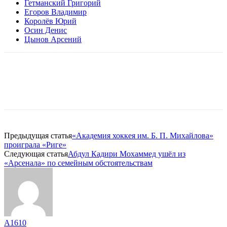
Гетманский Григорий
Егоров Владимир
Королёв Юрий
Осин Денис
Цынов Арсений
Предыдущая статья
«Академия хоккея им. Б. П. Михайлова»
проиграла «Риге»
Следующая статья
Абдул Кадири Мохаммед ушёл из
«Арсенала» по семейным обстоятельствам
A1610