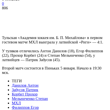
0
806
Тульская «Академия хоккея им. Б. П. Михайлова» в первом
гостевом матче МХЛ выиграла у латвийской «Риги» — 4:1.
У туляков отличились Антон Данилов (18), Егор Филиппов
(22), Прохор Корбит (24) и Степан Мельниченко (54), у
латвийцев — Патрик Забусов (45).
Второй матч состоится в Пиньках 5 января. Начало в 19:30
мск.
ТЕГИ
Данилов Антон
Забусов Патрик
Корбит Прохор
Мельниченко Степан
МХЛ
Филиппов Егор