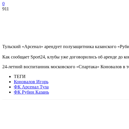
0
911
Тульский «Арсенал» арендует полузащитника казанского «Руб
Как сообщает Sport24, клубы уже договорились об аренде до ко
24-летний воспитанник московского «Спартака» Коновалов в т
ТЕГИ
Коновалов Игорь
ФК Арсенал Тула
ФК Рубин Казань