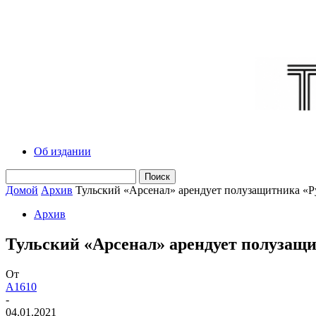
Об издании
Домой
Архив
Тульский «Арсенал» арендует полузащитника «
Архив
Тульский «Арсенал» арендует полузащ
От
A1610
-
04.01.2021