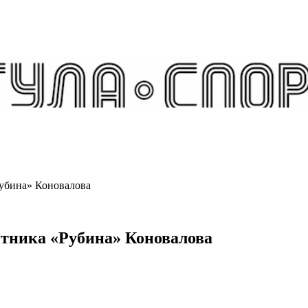
Рубина» Коновалова
итника «Рубина» Коновалова