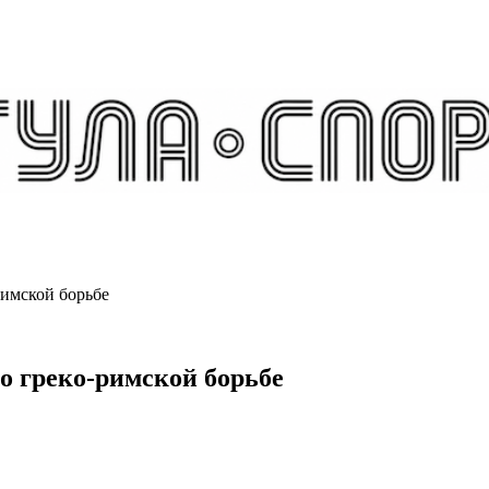
римской борьбе
о греко-римской борьбе