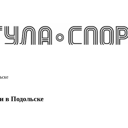
ьске
и в Подольске