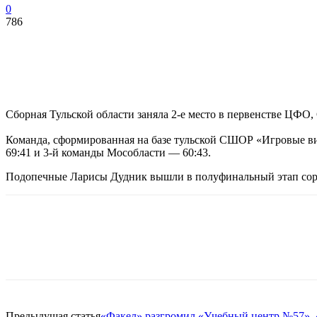
0
786
Сборная Тульской области заняла 2-е место в первенстве ЦФО
Команда, сформированная на базе тульской СШОР «Игровые ви
69:41 и 3-й команды Мособласти — 60:43.
Подопечные Ларисы Дудник вышли в полуфинальный этап сор
Предыдущая статья
«Факел» разгромил «Учебный центр №57», 