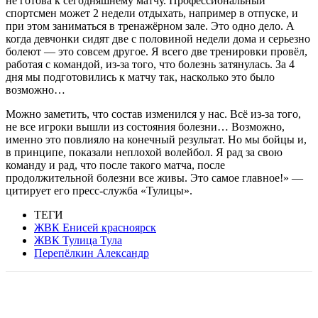
не готова к сегодняшнему матчу. Профессиональный
спортсмен может 2 недели отдыхать, например в отпуске, и
при этом заниматься в тренажёрном зале. Это одно дело. А
когда девчонки сидят две с половиной недели дома и серьезно
болеют — это совсем другое. Я всего две тренировки провёл,
работая с командой, из-за того, что болезнь затянулась. За 4
дня мы подготовились к матчу так, насколько это было
возможно…
Можно заметить, что состав изменился у нас. Всё из-за того,
не все игроки вышли из состояния болезни… Возможно,
именно это повлияло на конечный результат. Но мы бойцы и,
в принципе, показали неплохой волейбол. Я рад за свою
команду и рад, что после такого матча, после
продолжительной болезни все живы. Это самое главное!» —
цитирует его пресс-служба «Тулицы».
ТЕГИ
ЖВК Енисей красноярск
ЖВК Тулица Тула
Перепёлкин Александр