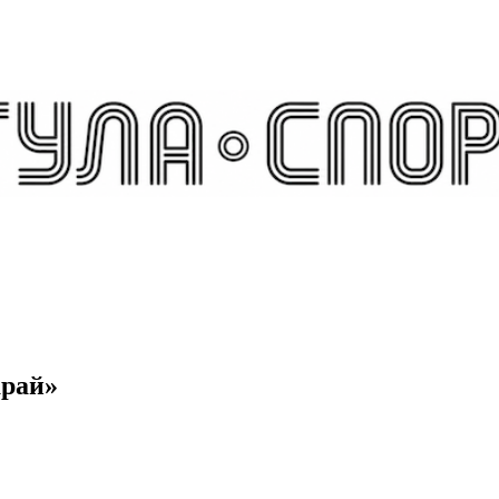
арай»