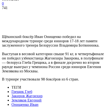
0
741
Щёкинский боксёр Иван Онищенко победил на
международном турнире среди юниоров 17-18 лет памяти
заслуженного тренера Белоруссии Владимира Ботвинника.
Выступая в весовой категории свыше 91 кг, в четвертьфинале
он победил узбекистанца Жагонхира Закирова, в полуфинале
— белоруса Глеба Грещика, а в финале досрочно во втором
раунде выиграл у чемпиона России среди юниоров Евгения
Землякова из Москвы.
В турнире участвовали 98 боксёров из 6 стран.
ТЕГИ
Грещик Глеб
Закиров Жагонхир
Земляков Евгений
Онищенко Иван