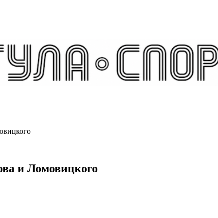
мовицкого
ова и Ломовицкого