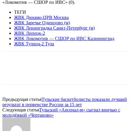
«Локомотив — СШОР по ИВС» (0).
ТЕГИ
ЖВК Динамо-ЦРВ Москва
ЖВК Заречье Одинцово (м)
ЖВК Ленинградка Санкт-Петербург (м)
ЖВК Липецк-2
ЖВК Локомотив — СШОР по ИВС Калининград
ЖВК Тулица-2 Тула
Предыдущая статья
Тульские баскетболисты показали лучший
результат в первенстве России за 15 лет
Следующая статья
Тульский «Арсенал-м» сыграл вничью с
молодёжкой «Чертаново»