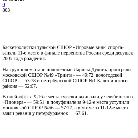
0
803
Баскетболистки тульской СШОР «Игровые виды спорта»
заняли 11-е место в финале первенства России среди девушек
2005 года рождения.
На групповом этапе подопечные Ларисы Дудник проиграли
московской СШОР №49 «Тринта» — 49:72, вологодской
СШОР — 53:78 и петербургской СШОР №1 Калининского
района — 52:67.
В плей-офф за 9-16-е места тулячки выиграли у челябинского
«Пионера» — 59:51, в полуфинале за 9-12-е места уступили
московской СШОР №56 — 57:77, а в матче за 11-12-е места
взяли реванш у петербурженок — 67:61.