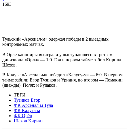
1693
Тульский «Арсенал-м» одержал победы в 2 выездных
контрольных матчах.
В Орле канониры выиграли у выступающего в третьем
дивизиона «Орла» — 1:0. Гол в первом тайме забил Кирилл
Шехов.
В Калуге «Арсенал-м» победил «Калугу-м» — 6:0. В первом
тайме забили Егор Тузиков и Уридия, во втором — Ломакин
(дважды), Полях и Рудаков.
ТЕГИ
Тузиков Егор
ФК Арсенал-м Тула
ФК Калуга-м
ФК Орёл
Шехов Кирилл