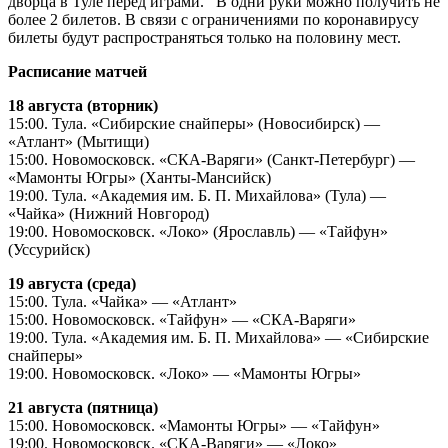
дворца в Туле перед играми.⁣⁣⠀В одни руки можно получить не
более 2 билетов.⁣⁣ В связи с ограничениями по коронавирусу
билеты будут распространяться только на половину мест.
Расписание матчей
18 августа (вторник)
15:00. Тула. «Сибирские снайперы» (Новосибирск) —
«Атлант» (Мытищи)
15:00. Новомосковск. «СКА-Варяги» (Санкт-Петербург) —
«Мамонты Югры» (Ханты-Мансийск)
19:00. Тула. «Академия им. Б. П. Михайлова» (Тула) —
«Чайка» (Нижний Новгород)
19:00. Новомосковск. «Локо» (Ярославль) — «Тайфун»
(Уссурийск)
19 августа (среда)
15:00. Тула. «Чайка» — «Атлант»
15:00. Новомосковск. «Тайфун» — «СКА-Варяги»
19:00. Тула. «Академия им. Б. П. Михайлова» — «Сибирские
снайперы»
19:00. Новомосковск. «Локо» — «Мамонты Югры»
21 августа (пятница)
15:00. Новомосковск. «Мамонты Югры» — «Тайфун»
19:00. Новомосковск. «СКА-Варяги» — «Локо»