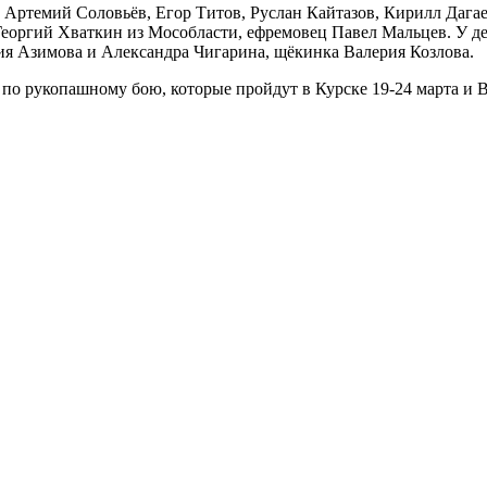
 Артемий Соловьёв, Егор Титов, Руслан Кайтазов, Кирилл Дагае
еоргий Хваткин из Мособласти, ефремовец Павел Мальцев. У д
я Азимова и Александра Чигарина, щёкинка Валерия Козлова.
по рукопашному бою, которые пройдут в Курске 19-24 марта и В