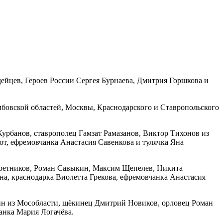
ейцев, Героев России Сергея Бурнаева, Дмитрия Горшкова и
мбовской областей, Москвы, Краснодарского и Ставропольского
урбанов, ставрополец Гамзат Рамазанов, Виктор Тихонов из
т, ефремовчанка Анастасия Савенкова и тулячка Яна
аретников, Роман Савыкин, Максим Щепелев, Никита
а, краснодарка Виолетта Грекова, ефремовчанка Анастасия
ин из Мособласти, щёкинец Дмитрий Новиков, орловец Роман
анка Мария Логачёва.