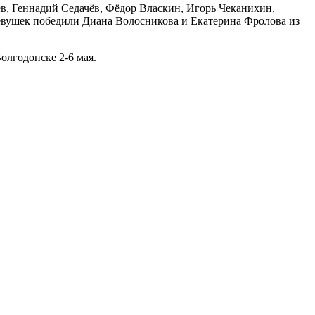
в, Геннадий Седачёв, Фёдор Власкин, Игорь Чеканихин,
евушек победили Диана Волосникова и Екатерина Фролова из
олгодонске 2-6 мая.