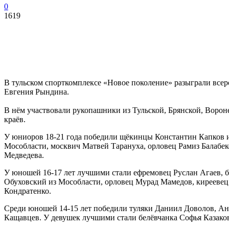
0
1619
В тульском спорткомплексе «Новое поколение» разыграли всер
Евгения Рындина.
В нём участвовали рукопашники из Тульской, Брянской, Ворон
краёв.
У юниоров 18-21 года победили щёкинцы Константин Капков и
Мособласти, москвич Матвей Тарануха, орловец Рамиз Балабек
Медведева.
У юношей 16-17 лет лучшими стали ефремовец Руслан Агаев, 
Обуховский из Мособласти, орловец Мурад Мамедов, киреевец 
Кондратенко.
Среди юношей 14-15 лет победили туляки Даниил Доволов, Ан
Кащавцев. У девушек лучшими стали белёвчанка Софья Казакова