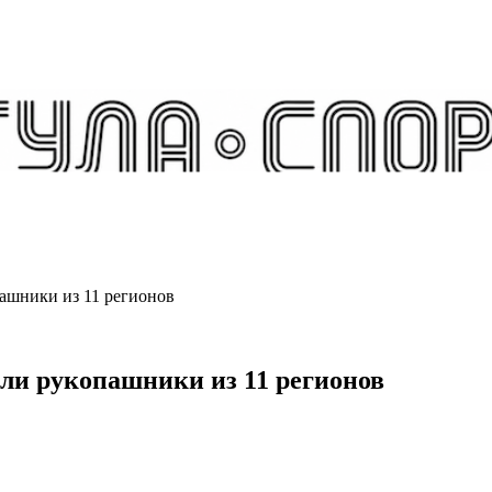
ашники из 11 регионов
али рукопашники из 11 регионов