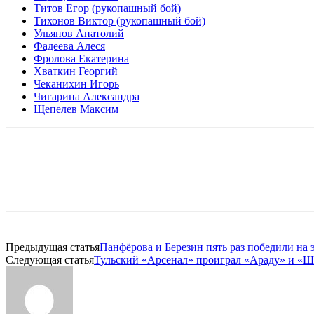
Титов Егор (рукопашный бой)
Тихонов Виктор (рукопашный бой)
Ульянов Анатолий
Фадеева Алеся
Фролова Екатерина
Хваткин Георгий
Чеканихин Игорь
Чигарина Александра
Щепелев Максим
Предыдущая статья
Панфёрова и Березин пять раз победили на 
Следующая статья
Тульский «Арсенал» проиграл «Араду» и «Ш