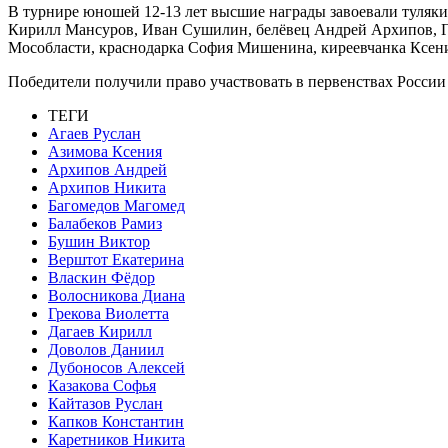
В турнире юношей 12-13 лет высшие награды завоевали туляки
Кирилл Мансуров, Иван Сушилин, белёвец Андрей Архипов, Г
Мособласти, краснодарка София Мишенина, киреевчанка Ксени
Победители получили право участвовать в первенствах России 
ТЕГИ
Агаев Руслан
Азимова Ксения
Архипов Андрей
Архипов Никита
Багомедов Магомед
Балабеков Рамиз
Бушин Виктор
Верштот Екатерина
Власкин Фёдор
Волосникова Диана
Грекова Виолетта
Дагаев Кирилл
Доволов Даниил
Дубоносов Алексей
Казакова Софья
Кайтазов Руслан
Капков Константин
Каретников Никита