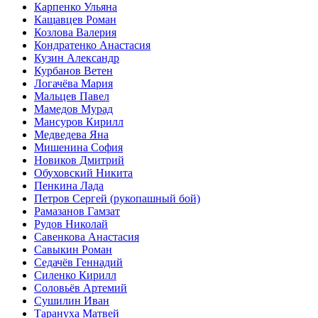
Карпенко Ульяна
Кащавцев Роман
Козлова Валерия
Кондратенко Анастасия
Кузин Александр
Курбанов Ветен
Логачёва Мария
Мальцев Павел
Мамедов Мурад
Мансуров Кирилл
Медведева Яна
Мишенина София
Новиков Дмитрий
Обуховский Никита
Пенкина Лада
Петров Сергей (рукопашный бой)
Рамазанов Гамзат
Рудов Николай
Савенкова Анастасия
Савыкин Роман
Седачёв Геннадий
Силенко Кирилл
Соловьёв Артемий
Сушилин Иван
Тарануха Матвей