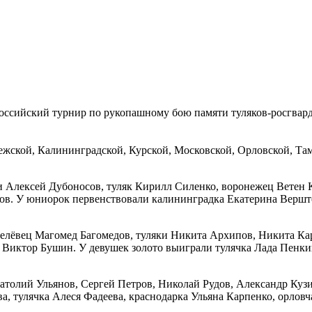
оссийский турнир по рукопашному бою памяти туляков-росгвард
ежской, Калининградской, Курской, Московской, Орловской, Та
 Алексей Дубоносов, туляк Кирилл Силенко, воронежец Ветен К
ов. У юниорок первенствовали калининградка Екатерина Вершто
белёвец Магомед Багомедов, туляки Никита Архипов, Никита К
Виктор Бушин. У девушек золото выиграли тулячка Лада Пенкин
атолий Ульянов, Сергей Петров, Николай Рудов, Александр Куз
, тулячка Алеся Фадеева, краснодарка Ульяна Карпенко, орловч