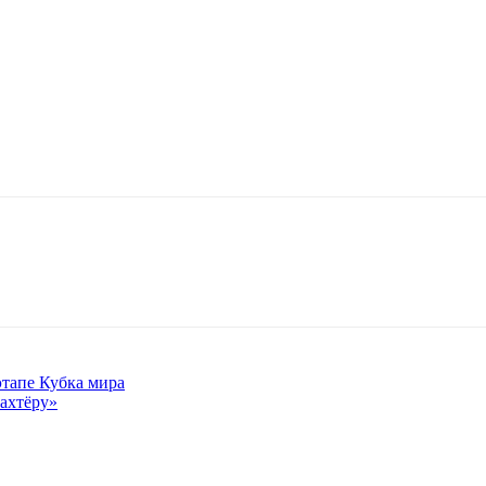
этапе Кубка мира
ахтёру»