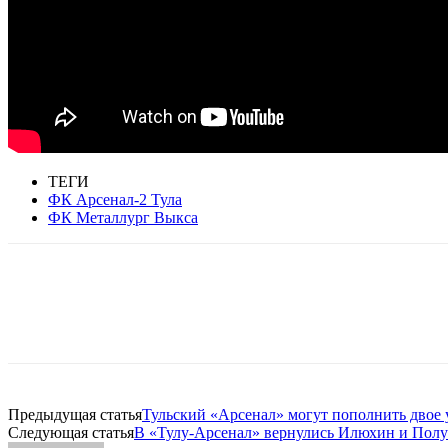
ТЕГИ
ФК Арсенал-2 Тула
ФК Металлург Выкса
Предыдущая статья
Тульский «Арсенал» могут пополнить двое
Следующая статья
В «Тулу-Арсенал» вернулись Илюхин и Полуэ