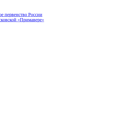
ое первенство России
осковской «Примавере»