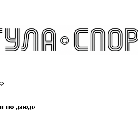
до
и по дзюдо