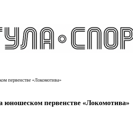
ском первенстве «Локомотива»
на юношеском первенстве «Локомотива»