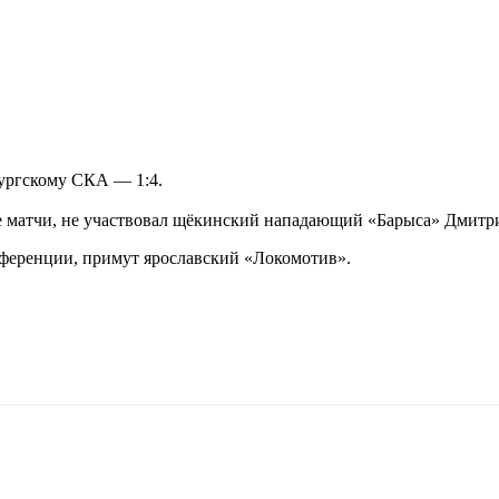
ургскому СКА — 1:4.
е матчи, не участвовал щёкинский нападающий «Барыса» Дмитр
нференции, примут ярославский «Локомотив».