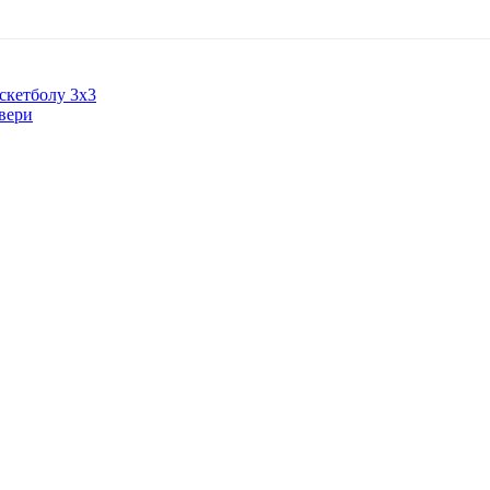
скетболу 3х3
Твери