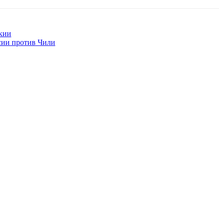
акии
сии против Чили