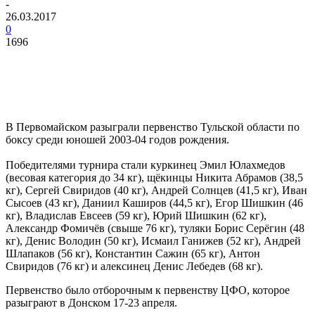
-
26.03.2017
0
1696
В Первомайском разыграли первенство Тульской области по
боксу среди юношей 2003-04 годов рождения.
Победителями турнира стали куркинец Эмил Юлахмедов
(весовая категория до 34 кг), щёкинцы Никита Абрамов (38,5
кг), Сергей Свиридов (40 кг), Андрей Солнцев (41,5 кг), Иван
Сысоев (43 кг), Даниил Каширов (44,5 кг), Егор Шишкин (46
кг), Владислав Евсеев (59 кг), Юрий Шишкин (62 кг),
Александр Фомичёв (свыше 76 кг), туляки Борис Серёгин (48
кг), Денис Володин (50 кг), Исмаил Ганижев (52 кг), Андрей
Шлапаков (56 кг), Константин Сажин (65 кг), Антон
Свиридов (76 кг) и алексинец Денис Лебедев (68 кг).
Первенство было отборочным к первенству ЦФО, которое
разыграют в Донском 17-23 апреля.