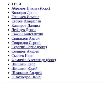
ТЕГИ
Абрамов Никита (бокс)
Володин Денис
Ганижев Исмаил
Евсеев Владислав
Каширов Даниил
Лебедев Денис
Сажин Константин
Свиридов Антон
Свиридов Сергей
Серёгин Борис (бокс)
Солнцев Андрей
Сысоев Иван
Фомичёв Александр (бокс)
Шишкин Егор
Шишкин Юрий
Шлапаков Андрей
Юлахмедов Эмил