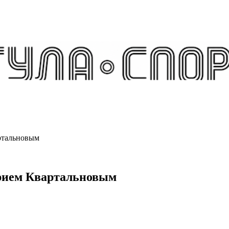
ртальновым
трием Квартальновым