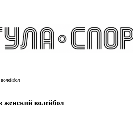
 волейбол
в женский волейбол