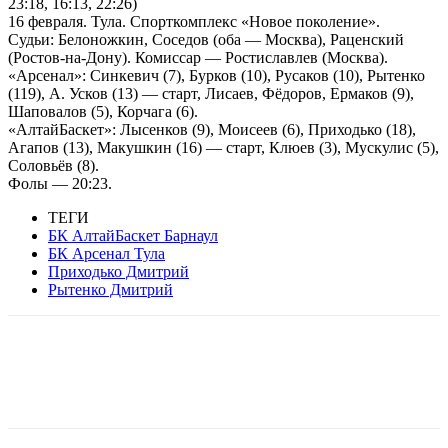
23:18, 16:13, 22:26)
16 февраля. Тула. Спорткомплекс «Новое поколение».
Судьи: Белоножкин, Соседов (оба — Москва), Раценский
(Ростов-на-Дону). Комиссар — Ростиславлев (Москва).
«Арсенал»: Синкевич (7), Бурков (10), Русаков (10), Рытенко
(119), А. Усков (13) — старт, Лисаев, Фёдоров, Ермаков (9),
Шаповалов (5), Корчага (6).
«АлтайБаскет»: Лысенков (9), Моисеев (6), Приходько (18),
Агапов (13), Макушкин (16) — старт, Клюев (3), Мускулис (5),
Соловьёв (8).
Фолы — 20:23.
ТЕГИ
БК АлтайБаскет Барнаул
БК Арсенал Тула
Приходько Дмитрий
Рытенко Дмитрий