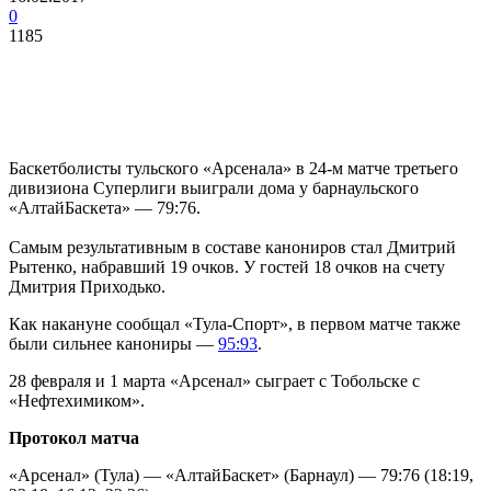
0
1185
Баскетболисты тульского «Арсенала» в 24-м матче третьего
дивизиона Суперлиги выиграли дома у барнаульского
«АлтайБаскета» — 79:76.
Самым результативным в составе канониров стал Дмитрий
Рытенко, набравший 19 очков. У гостей 18 очков на счету
Дмитрия Приходько.
Как накануне сообщал «Тула-Спорт», в первом матче также
были сильнее канониры —
95:93
.
28 февраля и 1 марта «Арсенал» сыграет с Тобольске с
«Нефтехимиком».
Протокол матча
«Арсенал» (Тула) — «АлтайБаскет» (Барнаул) — 79:76 (18:19,