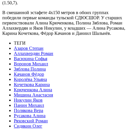
(1.50,7).
В смешанной эстафете 4х150 метров в обоих группах
победили первые команды тульской СДЮСШОР. У старших
первенствовали Алина Крюченкова, Полина Зяблова, Роман
Аллахвердян и Яков Никулин, у младших — Алина Русакова,
Карина Кочеткова, Фёдор Качанов и Даниил Шальнёв.
ТЕГИ
Азаров Степан
Аллахвердян Роман
Васюхина Софья
Воронов Михаил
Зяблова Полина
Качанов Фёдор
Королёва Ульяна
Кочеткова Карина
Крюченкова Алина
Мишина Анастасия
Никулин Яков
Панин Михаил
Полякова Вера
Русакова Алина
Ряховский Роман
Сидякин Олег