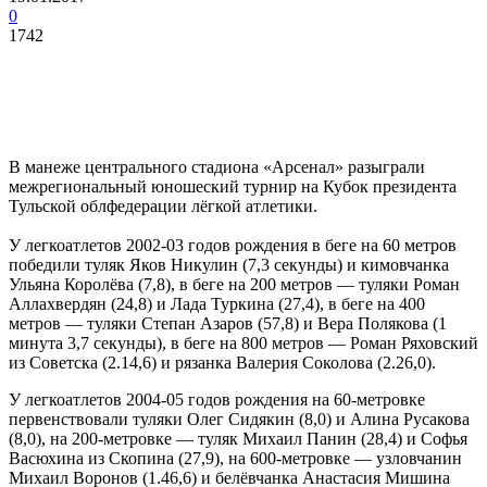
0
1742
В манеже центрального стадиона «Арсенал» разыграли
межрегиональный юношеский турнир на Кубок президента
Тульской облфедерации лёгкой атлетики.
У легкоатлетов 2002-03 годов рождения в беге на 60 метров
победили туляк Яков Никулин (7,3 секунды) и кимовчанка
Ульяна Королёва (7,8), в беге на 200 метров — туляки Роман
Аллахвердян (24,8) и Лада Туркина (27,4), в беге на 400
метров — туляки Степан Азаров (57,8) и Вера Полякова (1
минута 3,7 секунды), в беге на 800 метров — Роман Ряховский
из Советска (2.14,6) и рязанка Валерия Соколова (2.26,0).
У легкоатлетов 2004-05 годов рождения на 60-метровке
первенствовали туляки Олег Сидякин (8,0) и Алина Русакова
(8,0), на 200-метровке — туляк Михаил Панин (28,4) и Софья
Васюхина из Скопина (27,9), на 600-метровке — узловчанин
Михаил Воронов (1.46,6) и белёвчанка Анастасия Мишина