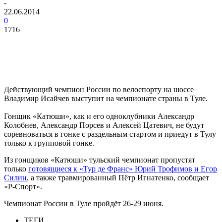
-
22.06.2014
0
1716
Действующий чемпион России по велоспорту на шоссе
Владимир Исайчев выступит на чемпионате страны в Туле.
Гонщик «Катюши», как и его одноклубники Александр
Колобнев, Александр Порсев и Алексей Цатевич, не будут
соревноваться в гонке с раздельным стартом и приедут в Тулу
только к групповой гонке.
Из гонщиков «Катюши» тульский чемпионат пропустят
только
готовящиеся к «Тур де Франс» Юрий Трофимов и Егор
Силин
, а также травмированный Пётр Игнатенко, сообщает
«Р-Спорт».
Чемпионат России в Туле пройдёт 26-29 июня.
ТЕГИ