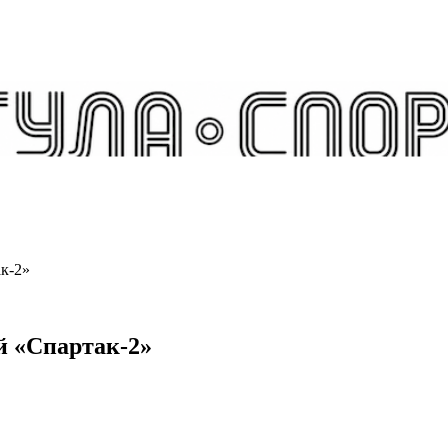
к-2»
й «Спартак-2»