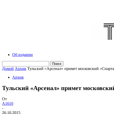
Об издании
Домой
Архив
Тульский «Арсенал» примет московский «Спарта
Архив
Тульский «Арсенал» примет московски
От
A1610
-
26.10.2015