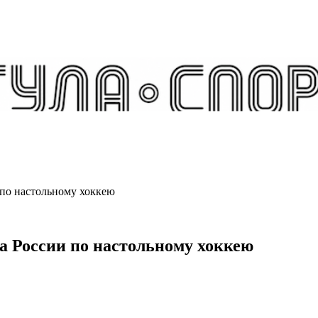
 по настольному хоккею
ка России по настольному хоккею